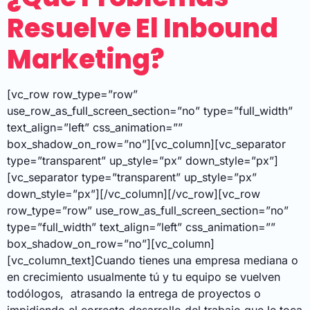
Resuelve El Inbound
Marketing?
[vc_row row_type=”row”
use_row_as_full_screen_section=”no” type=”full_width”
text_align=”left” css_animation=””
box_shadow_on_row=”no”][vc_column][vc_separator
type=”transparent” up_style=”px” down_style=”px”]
[vc_separator type=”transparent” up_style=”px”
down_style=”px”][/vc_column][/vc_row][vc_row
row_type=”row” use_row_as_full_screen_section=”no”
type=”full_width” text_align=”left” css_animation=””
box_shadow_on_row=”no”][vc_column]
[vc_column_text]Cuando tienes una empresa mediana o
en crecimiento usualmente tú y tu equipo se vuelven
todólogos, atrasando la entrega de proyectos o
impidiendo el correcto desarrollo del trabajo que le toca