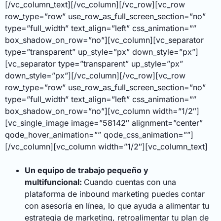
[/vc_column_text][/vc_column][/vc_row][vc_row
row_type=”row” use_row_as_full_screen_section=”no”
type=”full_width” text_align=”left” css_animation=””
box_shadow_on_row=”no”][vc_column][vc_separator
type=”transparent” up_style=”px” down_style=”px”]
[vc_separator type=”transparent” up_style=”px”
down_style=”px”][/vc_column][/vc_row][vc_row
row_type=”row” use_row_as_full_screen_section=”no”
type=”full_width” text_align=”left” css_animation=””
box_shadow_on_row=”no”][vc_column width=”1/2″]
[vc_single_image image=”58142″ alignment=”center”
qode_hover_animation=”” qode_css_animation=””]
[/vc_column][vc_column width=”1/2″][vc_column_text]
Un equipo de trabajo pequeño y
multifuncional:
Cuando cuentas con una
plataforma de inbound marketing puedes contar
con asesoría en línea, lo que ayuda a alimentar tu
estrategia de marketing, retroalimentar tu plan de