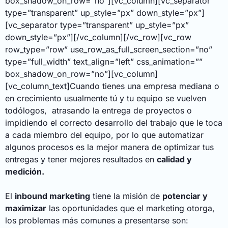
box_shadow_on_row=”no”][vc_column][vc_separator
type=”transparent” up_style=”px” down_style=”px”]
[vc_separator type=”transparent” up_style=”px”
down_style=”px”][/vc_column][/vc_row][vc_row
row_type=”row” use_row_as_full_screen_section=”no”
type=”full_width” text_align=”left” css_animation=””
box_shadow_on_row=”no”][vc_column]
[vc_column_text]Cuando tienes una empresa mediana o
en crecimiento usualmente tú y tu equipo se vuelven
todólogos, atrasando la entrega de proyectos o
impidiendo el correcto desarrollo del trabajo que le toca
a cada miembro del equipo, por lo que automatizar
algunos procesos es la mejor manera de optimizar tus
entregas y tener mejores resultados en
calidad y
medición.
El
inbound marketing
tiene la misión de
potenciar y
maximizar
las oportunidades que el marketing otorga,
los problemas más comunes a presentarse son: