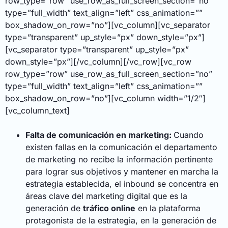
row_type=”row” use_row_as_full_screen_section=”no”
type=”full_width” text_align=”left” css_animation=””
box_shadow_on_row=”no”][vc_column][vc_separator
type=”transparent” up_style=”px” down_style=”px”]
[vc_separator type=”transparent” up_style=”px”
down_style=”px”][/vc_column][/vc_row][vc_row
row_type=”row” use_row_as_full_screen_section=”no”
type=”full_width” text_align=”left” css_animation=””
box_shadow_on_row=”no”][vc_column width=”1/2″]
[vc_column_text]
Falta de comunicación en marketing:
Cuando
existen fallas en la comunicación el departamento
de marketing no recibe la información pertinente
para lograr sus objetivos y mantener en marcha la
estrategia establecida, el inbound se concentra en
áreas clave del marketing digital que es la
generación de
tráfico online
en la plataforma
protagonista de la estrategia, en la generación de