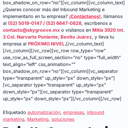
box_shadow_on_row=”no”][vc_column][vc_column_text]
¿Quieres conocer más del Inbound Marketing e
implementarlo en tu empresa?
¡Contáctanos!
, llámanos
al
(52) 5019-0147 / (52) 6647-0828
, escríbenos a
contacto@skygroove.mx
o vísitanos en
Mitla 3920 Int.
3 Col. Narvarte Poniente, Benito Juárez
, y lleva tu
empresa al
PRÓXIMO NIVEL
.
[/vc_column_text]
[/vc_column][/vc_row][vc_row row_type=”row”
use_row_as_full_screen_section=”no” type=”full_width”
text_align=”left” css_animation=””
box_shadow_on_row=”no”][vc_column][vc_separator
type=”transparent” up_style=”px” down_style=”px”]
[vc_separator type=”transparent” up_style=”px”
down_style=”px”][vc_separator type=”transparent”
up_style=”px” down_style=”px”][/vc_column][/vc_row]
Etiquetado
automatización
,
empresas
,
inbound
marketing
,
Marketing
,
soluciones