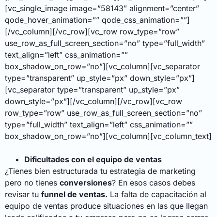
[vc_single_image image=”58143″ alignment=”center”
qode_hover_animation=”” qode_css_animation=””]
[/vc_column][/vc_row][vc_row row_type=”row”
use_row_as_full_screen_section=”no” type=”full_width”
text_align=”left” css_animation=””
box_shadow_on_row=”no”][vc_column][vc_separator
type=”transparent” up_style=”px” down_style=”px”]
[vc_separator type=”transparent” up_style=”px”
down_style=”px”][/vc_column][/vc_row][vc_row
row_type=”row” use_row_as_full_screen_section=”no”
type=”full_width” text_align=”left” css_animation=””
box_shadow_on_row=”no”][vc_column][vc_column_text]
Dificultades con el equipo de ventas
¿Tienes bien estructurada tu estrategia de marketing
pero no tienes
conversiones
? En esos casos debes
revisar tu
funnel de ventas.
La falta de capacitación al
equipo de ventas produce situaciones en las que llegan