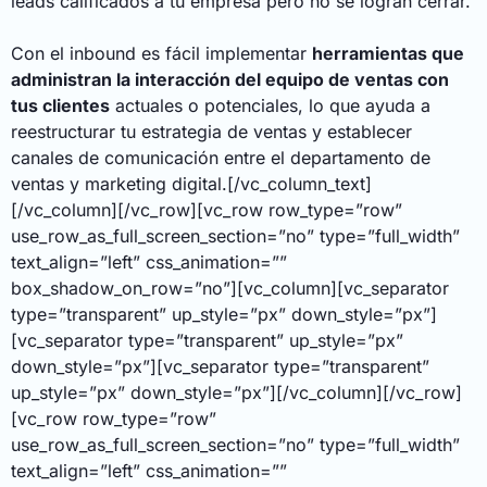
leads calificados a tu empresa pero no se logran cerrar.
Con el inbound es fácil implementar
herramientas que
administran la interacción del equipo de ventas con
tus clientes
actuales o potenciales, lo que ayuda a
reestructurar tu estrategia de ventas y establecer
canales de comunicación entre el departamento de
ventas y marketing digital.[/vc_column_text]
[/vc_column][/vc_row][vc_row row_type=”row”
use_row_as_full_screen_section=”no” type=”full_width”
text_align=”left” css_animation=””
box_shadow_on_row=”no”][vc_column][vc_separator
type=”transparent” up_style=”px” down_style=”px”]
[vc_separator type=”transparent” up_style=”px”
down_style=”px”][vc_separator type=”transparent”
up_style=”px” down_style=”px”][/vc_column][/vc_row]
[vc_row row_type=”row”
use_row_as_full_screen_section=”no” type=”full_width”
text_align=”left” css_animation=””