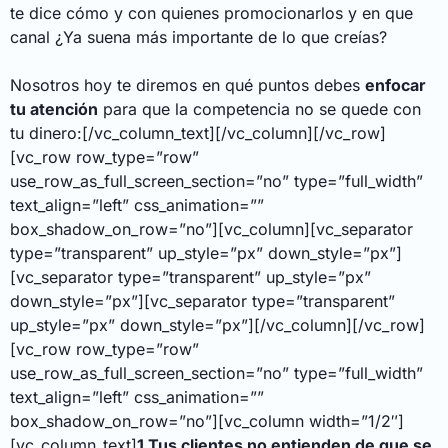
te dice cómo y con quienes promocionarlos y en que
canal ¿Ya suena más importante de lo que creías?
Nosotros hoy te diremos en qué puntos debes
enfocar
tu atención
para que la competencia no se quede con
tu dinero:
[/vc_column_text][/vc_column][/vc_row]
[vc_row row_type=”row”
use_row_as_full_screen_section=”no” type=”full_width”
text_align=”left” css_animation=””
box_shadow_on_row=”no”][vc_column][vc_separator
type=”transparent” up_style=”px” down_style=”px”]
[vc_separator type=”transparent” up_style=”px”
down_style=”px”][vc_separator type=”transparent”
up_style=”px” down_style=”px”][/vc_column][/vc_row]
[vc_row row_type=”row”
use_row_as_full_screen_section=”no” type=”full_width”
text_align=”left” css_animation=””
box_shadow_on_row=”no”][vc_column width=”1/2″]
[vc_column_text]
1.Tus clientes no entienden de que se