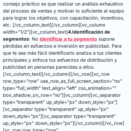
consejo práctico es que realizar un análisis exhaustivo
del
proceso de ventas
y motivar lo suficiente al equipo
para lograr los objetivos, con capacitación, incentivos,
etc.
[/vc_column_text][/vc_column][vc_column
width=”1/2″][vc_column_text]
4.Identificación de
segmentos
: No
identificar a tu segmento
supone
pérdidas en esfuerzos e inversión en publicidad. Para
que te sea más fácil identificarlo analiza a tus clientes
principales y enfoca tus esfuerzos de distribución y
publicidad en personas parecidas a ellos.
[/vc_column_text][/vc_column][/vc_row][vc_row
row_type=”row” use_row_as_full_screen_section=”no”
type=”full_width” text_align=”left” css_animation=””
box_shadow_on_row=”no”][vc_column][vc_separator
type=”transparent” up_style=”px” down_style=”px”]
[vc_separator type=”transparent” up_style=”px”
down_style=”px”][vc_separator type=”transparent”
up_style=”px” down_style=”px”][/vc_column][/vc_row]
[vc_row row_type=”row”