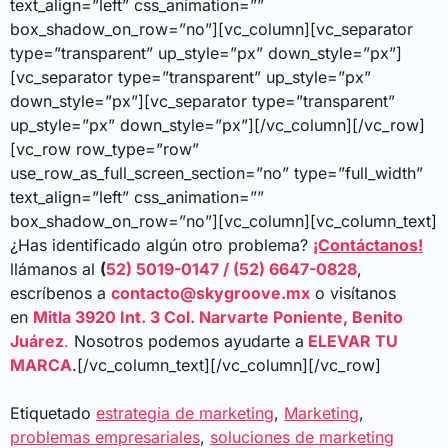
text_align=”left” css_animation=””
box_shadow_on_row=”no”][vc_column][vc_separator
type=”transparent” up_style=”px” down_style=”px”]
[vc_separator type=”transparent” up_style=”px”
down_style=”px”][vc_separator type=”transparent”
up_style=”px” down_style=”px”][/vc_column][/vc_row]
[vc_row row_type=”row”
use_row_as_full_screen_section=”no” type=”full_width”
text_align=”left” css_animation=””
box_shadow_on_row=”no”][vc_column][vc_column_text]
¿Has identificado algún otro problema?
¡Contáctanos!
llámanos al
(
52) 5019-0147 / (52) 6647-0828
,
escríbenos a
contacto@skygroove.mx
o visítanos
en
Mitla 3920 Int. 3 Col. Narvarte Poniente, Benito
Juárez
.
Nosotros podemos ayudarte a
ELEVAR TU
MARCA
.
[/vc_column_text][/vc_column][/vc_row]
Etiquetado
estrategia de marketing
,
Marketing
,
problemas empresariales
,
soluciones de marketing