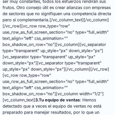
ser muy constantes, todos los esfuerzos rendirán sus
frutos. Otro consejo útil es crear alianzas con empresas
de sectores que no signifiquen una competencia directa
pero sí complementaria.
[/vc_column_text][/vc_column]
[/vc_row][vc_row row_type=”row”
use_row_as_full_screen_section=”no” type=”full_width”
text_align=”left” css_animation=””
box_shadow_on_row=”no”][vc_column][vc_separator
type=”transparent” up_style=”px” down_style=”px”]
[vc_separator type=”transparent” up_style=”px”
down_style=”px”][vc_separator type=”transparent”
up_style=”px” down_style=”px”][/vc_column][/vc_row]
[vc_row row_type=”row”
use_row_as_full_screen_section=”no” type=”full_width”
text_align=”left” css_animation=””
box_shadow_on_row=”no”][vc_column width=”1/2″]
[vc_column_text]
3.Tu equipo de ventas
: Hemos
detectado que a veces el equipo de ventas no está
preparado para manejar resultados, por lo que un